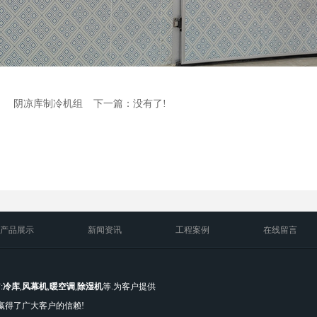
：
阴凉库制冷机组
下一篇：没有了!
产品展示
新闻资讯
工程案例
在线留言
:
冷库
,
风幕机
,
暖空调
,
除湿机
等.为客户提供
嬴得了广大客户的信赖!